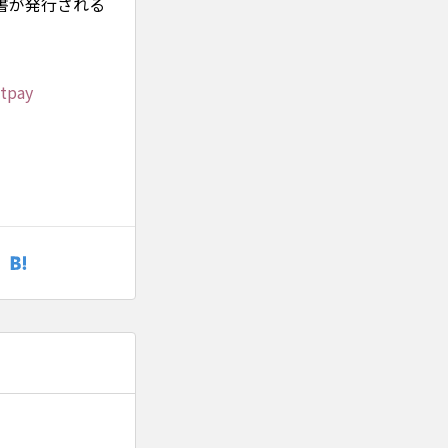
書が発行される
stpay