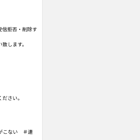
受信拒否・削除す
い致します。
。
ください。
がこない ＃連